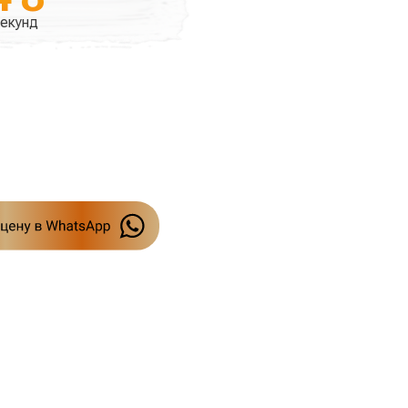
екунд