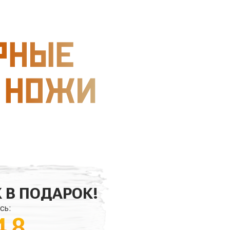
 В ПОДАРОК!
сь:
45