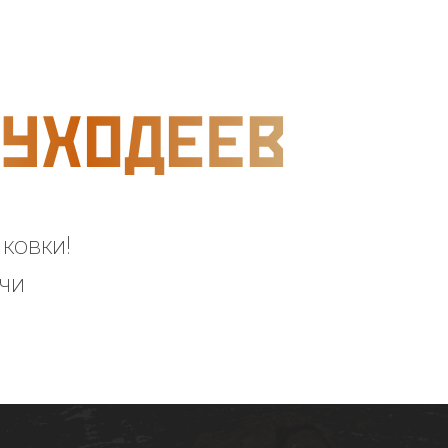
ковки!
учи