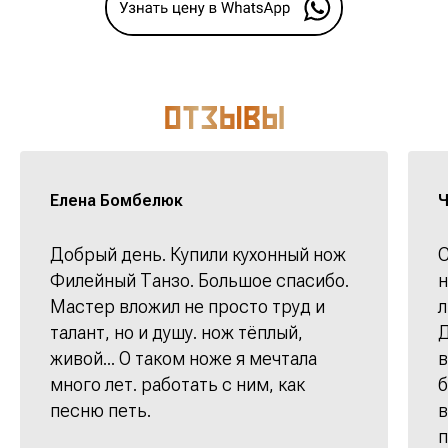
Елена Бомбелюк
Ч
Добрый день. Купили кухонный нож
С
Филейный Танзо. Большое спасибо.
н
Мастер вложил не просто труд и
л
талант, но и душу. нож тёплый,
Д
живой... О таком ноже я мечтала
в
много лет. работать с ним, как
б
песню петь.
в
п