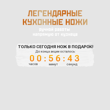
ТОЛЬКО СЕГОДНЯ НОЖ В ПОДАРОК!
До конца акции осталось:
00:56:42
часов
минут
секунд