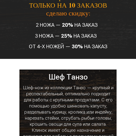
10
ТОЛЬКО НА
ЗАКАЗОВ
сделаю скидку:
2 НОЖА —
20%
НА ЗАКАЗ
3 НОЖА —
25%
НА ЗАКАЗ
ОТ 4-Х НОЖЕЙ —
30%
НА ЗАКАЗ
Шеф Танзо
Шеф-нож из коллекции Танзо — крупный и
респектабельный, оптимально подходит
для работы с крупными продуктами. С его
помощью удобно шинковать капусту,
разделывать курицу, кролика или индейку,
нарезать стейки, отрубать рыбьи головы,
крошить овощи для супа или салата.
Клинок имеет общее назначение и