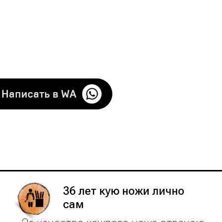
с 36 летним опытом ковки!
 получи скидку 20%
36 лет кую ножи лично
сам