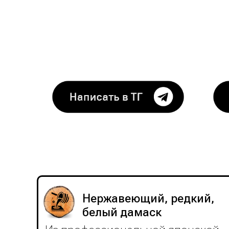
Я — Михаил Суходеев, кузнец 
Напиши мне сегодня и
Нержавеющий, редкий,
белый дамаск