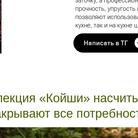
заточку, а профессио
прочность, упругость
позволяют использов
кухне, так и на кухне
екция «Койши» насчиты
акрывают все потребност