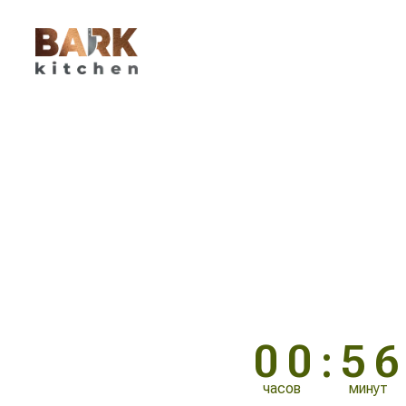
ЛЕГЕН
КУХОНН
ручной работы из 
00:56
часов
минут