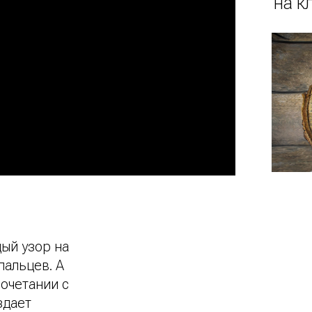
на к
дый узор на
пальцев. А
сочетании с
здает