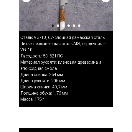
Сталь: VG-10, 67-слойная дамасская сталь
Литье: нержавеющая сталь AISI, сердечник —
VG-10
Твердость: 58-62 HRC
Материал рукояти: кленовая древесина и
эпоксидная смола
Длина клинка: 254 мм
Длина рукояти: 205 мм
Ширина клинка: 40,7 мм
Толщина обуха: 1,76 мм
Масса: 175 г