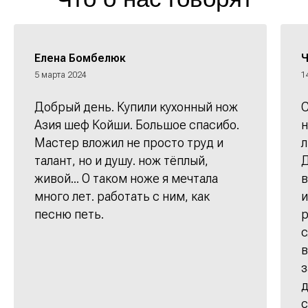
Елена Бомбелюк
Ч
5 марта 2024
1
Добрый день. Купили кухонный нож
С
Азия шеф Койши. Большое спасибо.
н
Мастер вложил не просто труд и
л
талант, но и душу. нож тёплый,
Д
живой... О таком ноже я мечтала
в
много лет. работать с ним, как
и
песню петь.
р
с
в
з
д
с