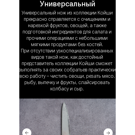
Универсальный
Универсальный нож из коллекции Койши
прекрасно справляется с очищением и
нарезкой фруктов, овощей, а также
подготовкой ингредиентов для салата и
прочими операциями с небольшими
мягкими продуктами без костей.
При отсутствии узкоспециализированных
видов такой нож, как достойный
представитель коллекции Койши сможет
выполнять за своих собратьев практически
всю работу – чистить овощи, резать мясо,
рыбу, выпечку и фрукты, слайсировать
колбасу и сыр.