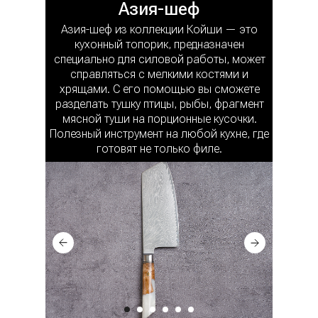
Азия-шеф
Азия-шеф из коллекции Койши — это
кухонный топорик, предназначен
специально для силовой работы, может
справляться с мелкими костями и
хрящами. С его помощью вы сможете
разделать тушку птицы, рыбы, фрагмент
мясной туши на порционные кусочки.
Полезный инструмент на любой кухне, где
готовят не только филе.