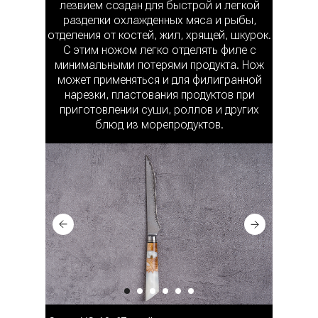
лезвием создан для быстрой и легкой
разделки охлажденных мяса и рыбы,
отделения от костей, жил, хрящей, шкурок.
С этим ножом легко отделять филе с
минимальными потерями продукта. Нож
может применяться и для филигранной
нарезки, пластования продуктов при
приготовлении суши, роллов и других
блюд из морепродуктов.