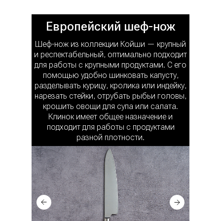
Европейский шеф-нож
Шеф-нож из коллекции Койши — крупный
и респектабельный, оптимально подходит
для работы с крупными продуктами. С его
помощью удобно шинковать капусту,
разделывать курицу, кролика или индейку,
нарезать стейки, отрубать рыбьи головы,
крошить овощи для супа или салата.
Клинок имеет общее назначение и
подходит для работы с продуктами
разной плотности.