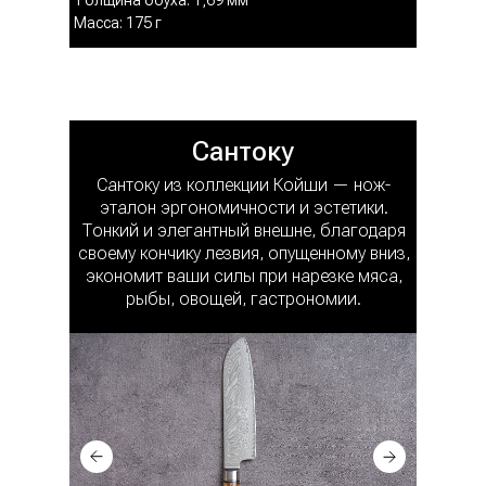
Толщина обуха: 1,69 мм
Масса: 175 г
Сантоку
Cантоку из коллекции Койши — нож-
эталон эргономичности и эстетики.
Тонкий и элегантный внешне, благодаря
своему кончику лезвия, опущенному вниз,
экономит ваши силы при нарезке мяса,
рыбы, овощей, гастрономии.