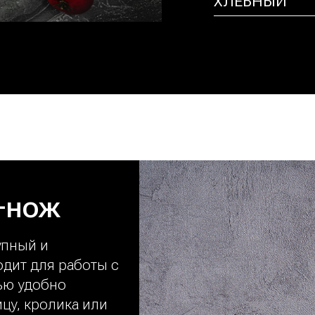
ХЛЕБНЫЙ
-нож
упный и
дит для работы с
ью удобно
ицу, кролика или