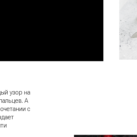
дый узор на
пальцев. А
сочетании с
здает
яти