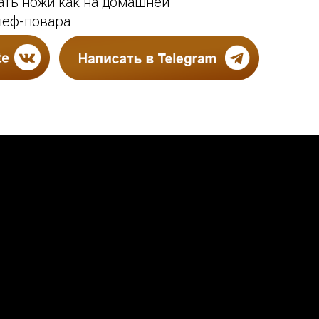
ать ножи как на домашней
 шеф-повара