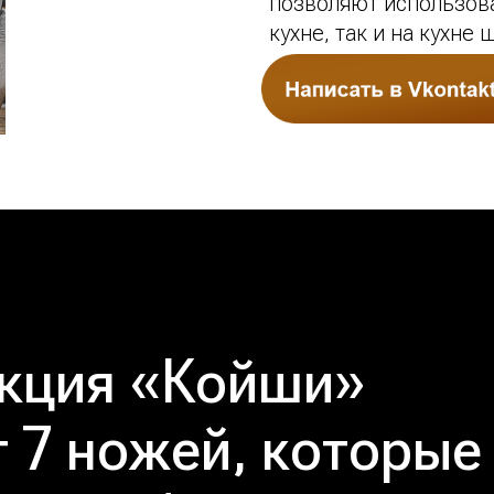
позволяют использов
кухне, так и на кухне
кция «Койши»
 7 ножей, которые