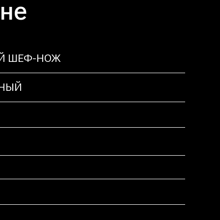
хне
Й ШЕФ-НОЖ
ЬНЫЙ