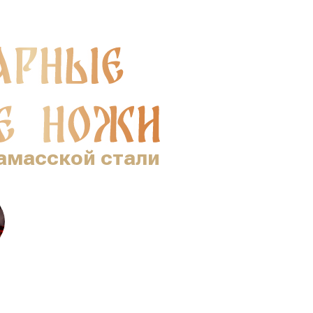
амасской стали
с 36 летним опытом ковки!
дня и получи