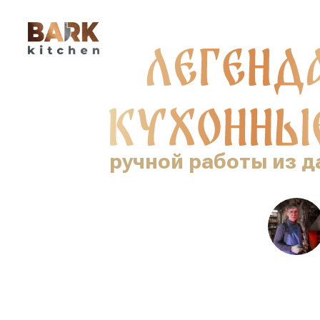
ручной работы из д
Я — Михаил Суходеев, кузнец 
Напиши мне сего