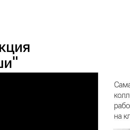
кция
ши"
Сама
колл
рабо
на к