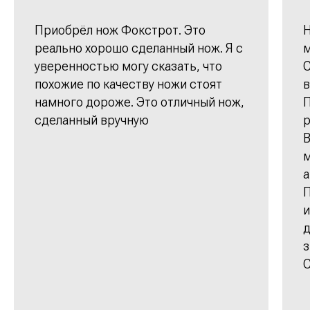
Приобрёл нож Фокстрот. Это
Н
реально хорошо сделанный нож. Я с
м
уверенностью могу сказать, что
С
похожие по качеству ножи стоят
в
намного дороже. Это отличный нож,
П
сделанный вручную
р
В
м
а
П
и
д
з
С