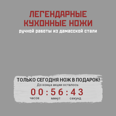
ТОЛЬКО СЕГОДНЯ НОЖ В ПОДАРОК!
До конца акции осталось:
00:56:42
часов
минут
секунд