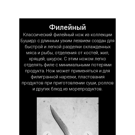
Филейный
Классический филейный нож из коллекции
Бушидо с длинным узким лезвием создан для
быстрой и легкой разделки охлажденных
мяса и рыбы, отделения от костей, жил,
хрящей, шкурок. С этим ножом легко
отделять филе с минимальными потерями
продукта. Нож может применяться и для
филигранной нарезки, пластования
продуктов при приготовлении суши, роллов
и других блюд из морепродуктов.