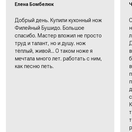
Елена Бомбелюк
Ч
Добрый день. Купили кухонный нож
С
Филейный Бушидо. Большое
н
спасибо. Мастер вложил не просто
л
труд и талант, но и душу. нож
Д
тёплый, живой... О таком ноже я
в
мечтала много лет. работать с ним,
б
как песню петь.
в
п
п
д
с
К
т
т
р